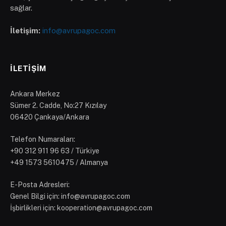
sağlar.
İletişim:
info@avrupagoc.com
İLETIŞIM
Ankara Merkez
Sümer 2. Cadde, No:27 Kızılay
06420 Çankaya/Ankara
Telefon Numaraları:
‪+90 312 911 96 63‬ / Türkiye
+49 1573 5610475 / Almanya
E-Posta Adresleri:
Genel Bilgi için: info@avrupagoc.com
İşbirlikleri için: kooperation@avrupagoc.com