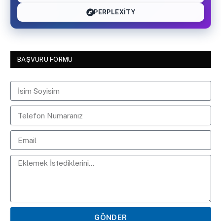
PERPLEXITY
BAŞVURU FORMU
GÖNDER