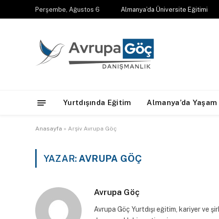
Perşembe, Ağustos 6
Almanya’da Üniversite Eğitimi
Yurtdışında Eğitim
Almanya’da Yaşam
Anasayfa
»
Arşiv Avrupa Göç
YAZAR:
AVRUPA GÖÇ
Avrupa Göç
Avrupa Göç Yurtdışı eğitim, kariyer ve 