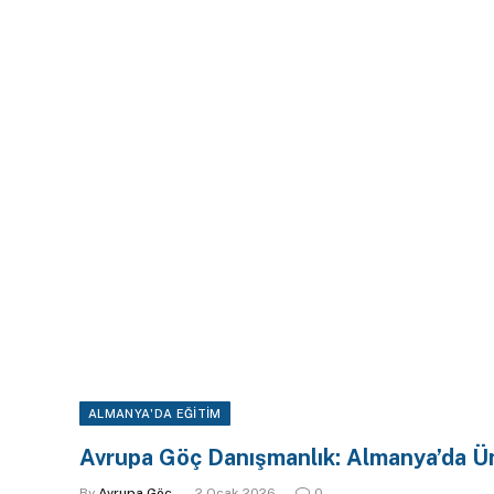
ALMANYA'DA EĞITIM
Avrupa Göç Danışmanlık: Almanya’da Ün
By
Avrupa Göç
2 Ocak 2026
0