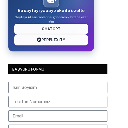
Bu sayfayı yapay zeka ile özetle
Sayfayı AI asistanlarına göndererek hızlıca özet
alın
CHATGPT
PERPLEXITY
BAŞVURU FORMU