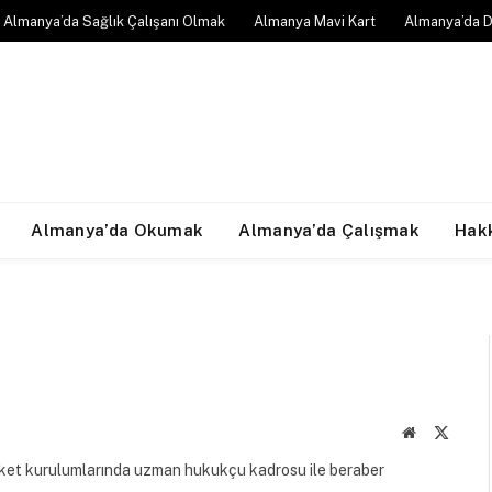
Almanya’da Sağlık Çalışanı Olmak
Almanya Mavi Kart
Almanya’da D
Almanya’da Okumak
Almanya’da Çalışmak
Hak
Website
X
(Twitte
şirket kurulumlarında uzman hukukçu kadrosu ile beraber