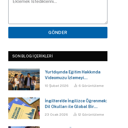
GÖNDER
SON BLOG İÇERIKLERI
Yurtdışında Eğitim Hakkında
Videomuzu İzlemeyi
Unutmayın!
10 Şubat 2026
6
Görüntüleme
İngiltere’de İngilizce Öğrenmek:
Dil Okulları ile Global Bir
Gelecek
23 Ocak 2026
12
Görüntüleme