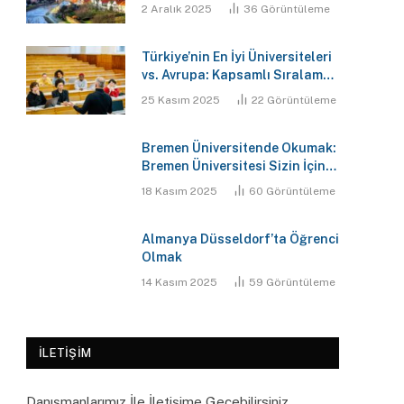
Geleceğinizi Şekillendirin
2 Aralık 2025
36
Görüntüleme
Türkiye’nin En İyi Üniversiteleri
vs. Avrupa: Kapsamlı Sıralama,
Maliyet ve Gelecek Analizi
25 Kasım 2025
22
Görüntüleme
Raporu
Bremen Üniversitende Okumak:
Bremen Üniversitesi Sizin İçin
En Doğru Karar Mı?
18 Kasım 2025
60
Görüntüleme
Almanya Düsseldorf’ta Öğrenci
Olmak
14 Kasım 2025
59
Görüntüleme
İLETIŞIM
Danışmanlarımız İle İletişime Geçebilirsiniz.