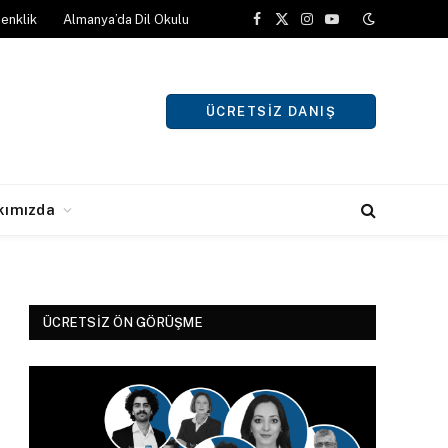
enklik
Almanya’da Dil Okulu
Facebook
X
Instagram
YouTube
(Twitter)
ÜCRETSIZ DANIŞ
kımızda
ÜCRETSIZ ÖN GÖRÜŞME
r)