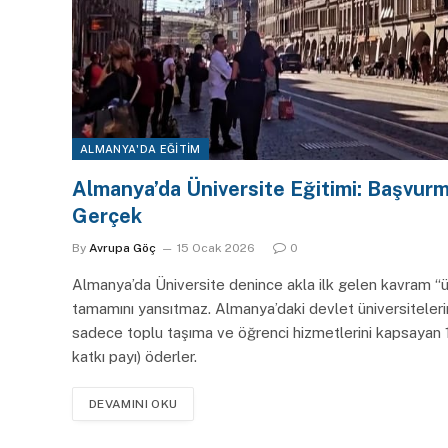
ALMANYA'DA EĞITIM
Almanya’da Üniversite Eğitimi: Başvur
Gerçek
By
Avrupa Göç
15 Ocak 2026
0
Almanya’da Üniversite denince akla ilk gelen kavram “ü
tamamını yansıtmaz. Almanya’daki devlet üniversiteler
sadece toplu taşıma ve öğrenci hizmetlerini kapsayan
katkı payı) öderler.
DEVAMINI OKU