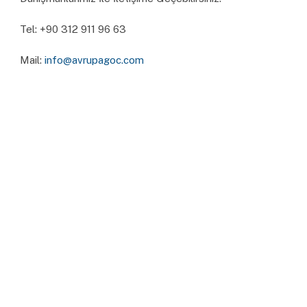
Tel: ‪+90 312 911 96 63‬
Mail:
info@avrupagoc.com