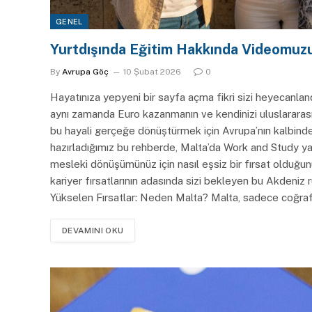
GENEL
Yurtdışında Eğitim Hakkında Videomuzu
By
Avrupa Göç
10 Şubat 2026
0
Hayatınıza yepyeni bir sayfa açma fikri sizi heyecanlandı
aynı zamanda Euro kazanmanın ve kendinizi uluslararası
bu hayali gerçeğe dönüştürmek için Avrupa’nın kalbind
hazırladığımız bu rehberde, Malta’da Work and Study ya
mesleki dönüşümünüz için nasıl eşsiz bir fırsat olduğu
kariyer fırsatlarının adasında sizi bekleyen bu Akdeniz r
Yükselen Fırsatlar: Neden Malta? Malta, sadece coğr
DEVAMINI OKU