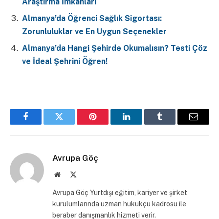
Araştırma İmkanları
Almanya’da Öğrenci Sağlık Sigortası:
Zorunluluklar ve En Uygun Seçenekler
Almanya’da Hangi Şehirde Okumalısın? Testi Çöz
ve İdeal Şehrini Öğren!
Facebook
Twitter
Pinterest
LinkedIn
Tumblr
Email
Avrupa Göç
Website
X
(Twitter)
Avrupa Göç Yurtdışı eğitim, kariyer ve şirket
kurulumlarında uzman hukukçu kadrosu ile
beraber danışmanlık hizmeti verir.