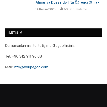
Almanya Düsseldorf’ta Öğrenci Olmak
14 Kasım 2025
59
Görüntüleme
İLETIŞIM
Danışmanlarımız İle İletişime Geçebilirsiniz.
Tel: ‪+90 312 911 96 63‬
Mail:
info@avrupagoc.com