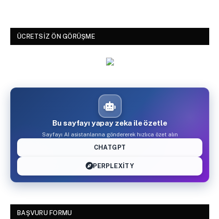
ÜCRETSIZ ÖN GÖRÜŞME
Bu sayfayı yapay zeka ile özetle
Sayfayı AI asistanlarına göndererek hızlıca özet alın
CHATGPT
PERPLEXITY
BAŞVURU FORMU