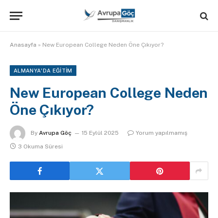
Anasayfa
»
New European College Neden Öne Çıkıyor?
ALMANYA'DA EĞITIM
New European College Neden
Öne Çıkıyor?
By
Avrupa Göç
15 Eylül 2025
Yorum yapılmamış
3 Okuma Süresi