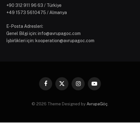
‪+90 312 911 96 63‬ / Türkiye
+49 1573 5610475 / Almanya
E-Posta Adresleri:
Genel Bilgi için: info@avrupagoc.com
İşbirlikleri için: kooperation@avrupagoc.com
Facebook
X
Instagram
YouTube
(Twitter)
© 2026 Theme Designed by
AvrupaGöç
.