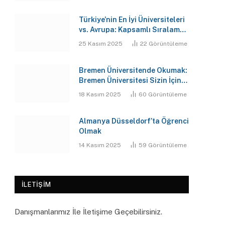
Türkiye’nin En İyi Üniversiteleri
vs. Avrupa: Kapsamlı Sıralama,
Maliyet ve Gelecek Analizi
25 Kasım 2025
22
Görüntüleme
Raporu
Bremen Üniversitende Okumak:
Bremen Üniversitesi Sizin İçin
En Doğru Karar Mı?
18 Kasım 2025
60
Görüntüleme
Almanya Düsseldorf’ta Öğrenci
Olmak
14 Kasım 2025
59
Görüntüleme
İLETIŞIM
Danışmanlarımız İle İletişime Geçebilirsiniz.