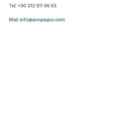
Tel: ‪+90 312 911 96 63‬
Mail:
info@avrupagoc.com