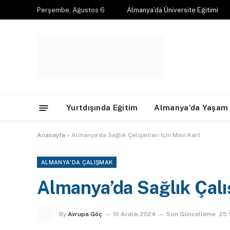
Perşembe, Ağustos 6
Almanya’da Üniversite Eğitimi
Yurtdışında Eğitim
Almanya’da Yaşam
Anasayfa
»
Almanya’da Sağlık Çalışanları İçin Mavi Kart
ALMANYA'DA ÇALIŞMAK
Almanya’da Sağlık Çalış
By
Avrupa Göç
10 Aralık 2024
Son Güncelleme
25 