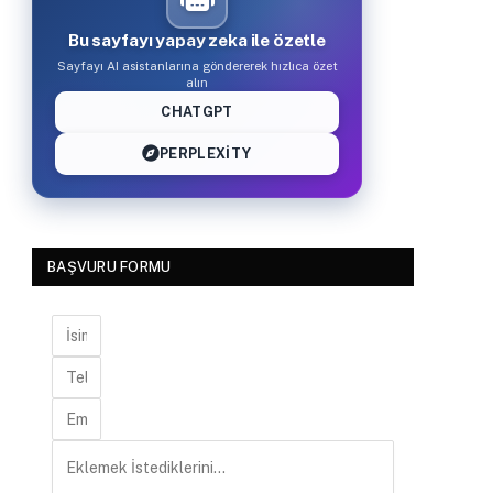
Bu sayfayı yapay zeka ile özetle
Sayfayı AI asistanlarına göndererek hızlıca özet
alın
CHATGPT
PERPLEXITY
BAŞVURU FORMU