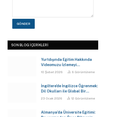
GÖNDER
SON BLOG İÇERIKLERI
Yurtdışında Eğitim Hakkında
Videomuzu İzlemeyi
Unutmayın!
10 Şubat 2026
6
Görüntüleme
İngiltere’de İngilizce Öğrenmek:
Dil Okulları ile Global Bir
Gelecek
23 Ocak 2026
12
Görüntüleme
Almanya’da Üniversite Eğitimi: