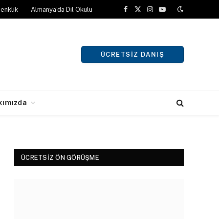
enklik
Almanya’da Dil Okulu
Facebook
X
Instagram
YouTube
(Twitter)
ÜCRETSIZ DANIŞ
kımızda
ÜCRETSIZ ÖN GÖRÜŞME