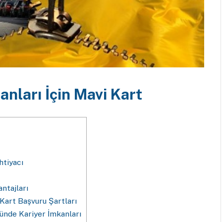
nları İçin Mavi Kart
htiyacı
ntajları
 Kart Başvuru Şartları
ünde Kariyer İmkanları