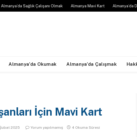
Almanya’da Sağlık Çalışanı Olmak
Almanya Mavi Kart
Almanya’da D
Almanya’da Okumak
Almanya’da Çalışmak
Hak
anları İçin Mavi Kart
Şubat 2025
Yorum yapılmamış
4 Okuma Süresi