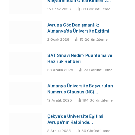
Başvurmadan Önce Bilmeniz
Gereken 7 Kritik Gerçek
15 Ocak 2026
39
Görüntüleme
Avrupa Göç Danışmanlık:
Almanya’da Üniversite Eğitimi
2 Ocak 2026
15
Görüntüleme
SAT Sınavı Nedir? Puanlama ve
Hazırlık Rehberi
23 Aralık 2025
23
Görüntüleme
Almanya Üniversite Başvuruları
Numerus Clausus (NC)
Hesaplama Aracı
12 Aralık 2025
194
Görüntüleme
Çekya’da Üniversite Eğitimi:
Avrupa’nın Kalbinde
Geleceğinizi Şekillendirin
2 Aralık 2025
36
Görüntüleme