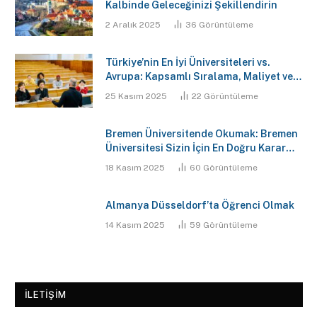
Kalbinde Geleceğinizi Şekillendirin
2 Aralık 2025
36
Görüntüleme
Türkiye’nin En İyi Üniversiteleri vs.
Avrupa: Kapsamlı Sıralama, Maliyet ve
Gelecek Analizi Raporu
25 Kasım 2025
22
Görüntüleme
Bremen Üniversitende Okumak: Bremen
Üniversitesi Sizin İçin En Doğru Karar
Mı?
18 Kasım 2025
60
Görüntüleme
Almanya Düsseldorf’ta Öğrenci Olmak
14 Kasım 2025
59
Görüntüleme
İLETIŞIM