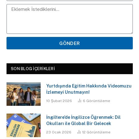
GÖNDER
SON BLOG İÇERIKLERI
Yurtdışında Eğitim Hakkında Videomuzu
İzlemeyi Unutmayın!
10 Şubat 2026
6
Görüntüleme
İngiltere’de İngilizce Öğrenmek: Dil
Okulları ile Global Bir Gelecek
23 Ocak 2026
12
Görüntüleme