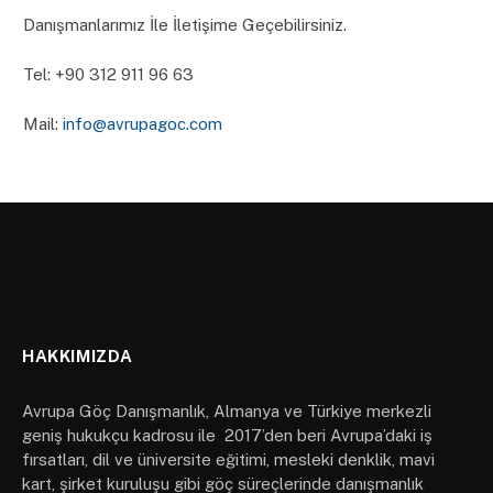
Danışmanlarımız İle İletişime Geçebilirsiniz.
Tel: ‪+90 312 911 96 63‬
Mail:
info@avrupagoc.com
HAKKIMIZDA
Avrupa Göç Danışmanlık, Almanya ve Türkiye merkezli
geniş hukukçu kadrosu ile 2017’den beri Avrupa’daki iş
fırsatları, dil ve üniversite eğitimi, mesleki denklik, mavi
kart, şirket kuruluşu gibi göç süreçlerinde danışmanlık