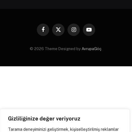
Facebook
X
Instagram
YouTube
(Twitter)
© 2026 Theme Designed by
AvrupaGöç
.
Gizliliğinize değer veriyoruz
Tarama deneyiminizi geliştirmek, kişiselleştirilmiş reklamlar